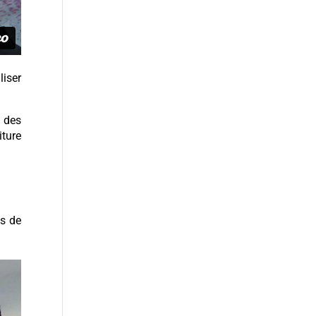
liser
 des
iture
es de