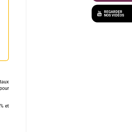
 taux
 pour
0% et