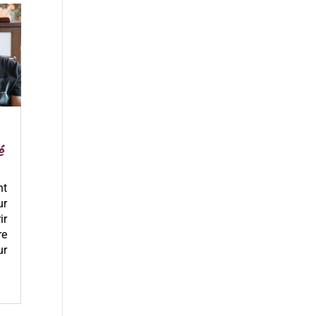
é
nt
ur
ir
re
ur