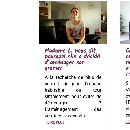
Madame L. nous dit
C
pourquoi elle a décidé
e
d’aménager son
n
grenier
a
t
A la recherche de plus de
S
confort, de plus d’espace
s
habitable ou tout
év
simplement pour éviter de
l'
déménager ?
et
L’aménagement des
ca
combles s’avère être...
> 
> LIRE PLUS