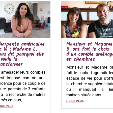
harpente américaine
Monsieur et Madame
n W : Madame L.
B. ont fait le choix
ous dit pourquoi elle
d’un comble aménag
 voulu la
en chambres
ransformer
Monsieur et Madame o
i aménager leurs combles
fait le choix d'agrandir le
'est imposé comme une
espace de vie pour s'offr
idence pour ce couple de
la chambre supplémentai
Eure, parents de 3 enfants
qu'il manquait à le
 à la recherche de mètres
maison située dans...
rrés en plus,...
> LIRE PLUS
LIRE PLUS